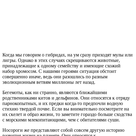
Когда мы говорим о гибридах, на ум сразу приходят мулы или
лигры. Однако в этих случаях скрещиваются животные,
принадлежащие к одному семейству и имеющие схожий
набор хромосом. С нашими героями ситуация обстоит
совершенно иначе, ведь они разошлись по разным
эволюционным ветвям миллионы лет назад.
Бегемоты, как ни странно, являются ближайшими
родственниками китов и дельфинов. Они относятся к отряду
парнокопытных, и их предки когда-то предпочли водную
стихию твердой почве. Если вы внимательно посмотрите на
их скелет и образ жизни, то заметите гораздо больше сходства
с морскими млекопитающими, чем с обитателями суши.
Носороги же представляют собой совсем другую историю
развития жизни на планете. Они относятся к