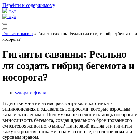
Перейти к содержимому
Меню
навигации
Меню
Главная страница
»
Гиганты саванны: Реально ли создать гибрид бегемота и
навигации
носорога?
Гиганты саванны: Реально
ли создать гибрид бегемота и
носорога?
Флора и фауна
В детстве многие из нас рассматривали картинки в
энциклопедиях и задавались вопросами, которые взрослым
казались нелепыми. Почему бы не соединить мощь носорога и
выносливость бегемота, создав идеального бронированного
супергероя животного мира? На первый взгляд эти гиганты
кажутся родственниками: оба массивные, с толстой кожей и
суровым нравом.