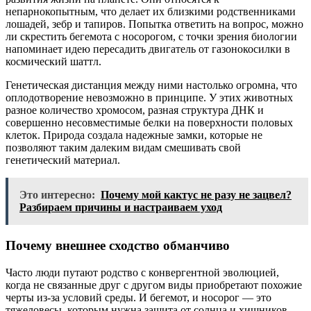
непарнокопытным, что делает их близкими родственниками
лошадей, зебр и тапиров. Попытка ответить на вопрос, можно
ли скрестить бегемота с носорогом, с точки зрения биологии
напоминает идею пересадить двигатель от газонокосилки в
космический шаттл.
Генетическая дистанция между ними настолько огромна, что
оплодотворение невозможно в принципе. У этих животных
разное количество хромосом, разная структура ДНК и
совершенно несовместимые белки на поверхности половых
клеток. Природа создала надежные замки, которые не
позволяют таким далеким видам смешивать свой
генетический материал.
Это интересно:
Почему мой кактус не разу не зацвел?
Разбираем причины и настраиваем уход
Почему внешнее сходство обманчиво
Часто люди путают родство с конвергентной эволюцией,
когда не связанные друг с другом виды приобретают похожие
черты из-за условий среды. И бегемот, и носорог — это
тяжеловесы, которым нужна защита от солнца и хищников.