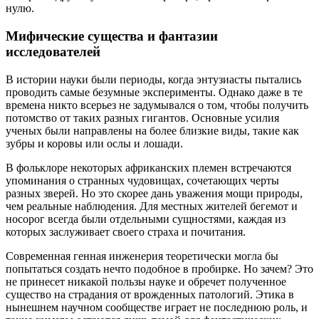
нулю.
Мифические существа и фантазии
исследователей
В истории науки были периоды, когда энтузиасты пытались
проводить самые безумные эксперименты. Однако даже в те
времена никто всерьез не задумывался о том, чтобы получить
потомство от таких разных гигантов. Основные усилия
ученых были направлены на более близкие виды, такие как
зубры и коровы или ослы и лошади.
В фольклоре некоторых африканских племен встречаются
упоминания о странных чудовищах, сочетающих черты
разных зверей. Но это скорее дань уважения мощи природы,
чем реальные наблюдения. Для местных жителей бегемот и
носорог всегда были отдельными сущностями, каждая из
которых заслуживает своего страха и почитания.
Современная генная инженерия теоретически могла бы
попытаться создать нечто подобное в пробирке. Но зачем? Это
не принесет никакой пользы науке и обречет полученное
существо на страдания от врожденных патологий. Этика в
нынешнем научном сообществе играет не последнюю роль, и