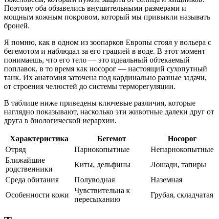
Поэтому оба обзавелись внушительными размерами и
мощным кожным покровом, который мы привыкли называть
броней.
Я помню, как в одном из зоопарков Европы стоял у вольера с
бегемотом и наблюдал за его грацией в воде. В этот момент
понимаешь, что его тело — это идеальный обтекаемый
поплавок, в то время как носорог — настоящий сухопутный
танк. Их анатомия заточена под кардинально разные задачи,
от строения челюстей до системы терморегуляции.
В таблице ниже приведены ключевые различия, которые
наглядно показывают, насколько эти животные далеки друг от
друга в биологической иерархии.
Характеристика
Бегемот
Носорог
Отряд
Парнокопытные
Непарнокопытные
Ближайшие
Киты, дельфины
Лошади, тапиры
родственники
Среда обитания
Полуводная
Наземная
Чувствительна к
Особенности кожи
Грубая, складчатая
пересыханию