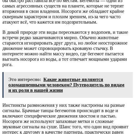
бы быстро расставила всё по местам. Бегемоты — одни из
самых агрессивных существ на планете, которые не терпят
вторжения в свои владения. Носороги же обладают крайне
скверным характером и плохим зрением, из-за чего часто
атакуют всё, что кажется им подозрительным.
В дикой природе эти виды пересекаются у водопоев, и такие
встречи редко заканчиваются мирно. Обычно животные
стараются игнорировать друг друга, но любое неосторожное
движение может спровоцировать кровавую стычку. В
интернете можно найти массу видео, где бегемот пытается
выгнать носорога из воды, а тот отвечает мощными ударами
рога.
Это интересно:
Какие животные являются
одомашненными человеком? Путеводитель по видам
и их роли в нашей жизни
Инстинкты размножения у них также настроены на разные
сигналы. Брачные танцы бегемотов происходят в воде и
включают специфические движения хвостом и пастью.
Носороги же используют запаховые метки и сложные
звуковые сигналы на суше. Шанс того, что один вид проявит
интерес к другому в качестве партнера, практически равен