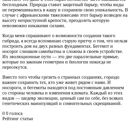
бесплодным. Природа ставит защитный барьер, чтобы виды
не перемешивались в кашу и сохраняли свою уникальность. В
случае с африканскими тяжеловесами этот барьер возведен на
высоту неприступной крепости, преодолеть которую
невозможно никакими силами.
Когда меня спрашивают о возможности создания такого
гибрида, я всегда вспоминаю старую притчу о том, что нельзя
построить дом на двух разных фундаментах. Бегемот и
носорог слишком самобытны и сложны в своем устройстве.
Их эволюционные пути — это две параллельные прямые,
которые по законам геометрии и биологии никогда не
пересекутся.
Вместо того чтобы грезить о странных созданиях, гораздо
важнее сохранить тех, кто уже живет рядом с нами. И
носороги, и бегемоты находятся под постоянным давлением
со стороны человека и изменения климата. Каждый из этих
видов — шедевр эволюции, ценный сам по себе, без всяких
генетических манипуляций и сомнительных скрещиваний.
0
0
голоса
Рейтинг статьи