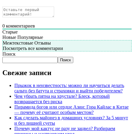
0
комментариев
Старые
Новые
Популярные
Межтекстовые Отзывы
Посмотреть все комментарии
Поиск
Поиск
Свежие записи
Прыжок в неизвестность: можно ли научиться делать
сальто без батута и страховки и выйти победителем?
Чем убрать пятна на хрустале? Блеск, который
возвращается без риска
Пирамида богов или сердце Азии: Гора Кайлас в Китае
— почему её считают особым местом?
Как сделать майонез в домашних условиях? За 5 минут
и без лишней суеты
Почему мой кактус не разу не зацвел? Разбираем
причины и настраиваем уход