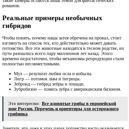
такие химеры остаются лишь темой для фантастических
романов.
Реальные примеры необычных
гибридов
Чтобы понять, почему наша затея обречена на провал, стоит
взглянуть на список тех, кто действительно может давать
потомство. Все эти животные находятся в тесном родстве, их
пути разошлись всего пару миллионов лет назад. Этого
времени недостаточно, чтобы механизмы репродукции стали
полностью несовместимыми.
Мул — результат любви осла и кобылы.
Лигр — потомок льва и тигрицы.
Зеброид — гибрид зебры и лошади.
Зубробизон — помесь зубра с американским бизоном.
Это интересно:
Все ядовитые грибы в европейской
зоне России. Перечень и ориентиры для осторожного
грибника
Заметьте, что даже в этих парах потомство часто оказывается