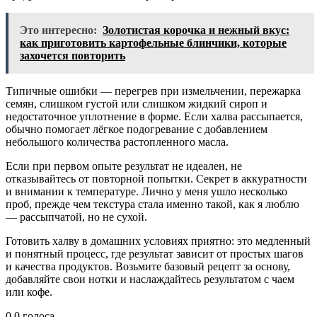
Это интересно:
Золотистая корочка и нежный вкус:
как приготовить картофельные блинчики, которые
захочется повторить
Типичные ошибки — перегрев при измельчении, пережарка
семян, слишком густой или слишком жидкий сироп и
недостаточное уплотнение в форме. Если халва рассыпается,
обычно помогает лёгкое подогревание с добавлением
небольшого количества растопленного масла.
Если при первом опыте результат не идеален, не
отказывайтесь от повторной попытки. Секрет в аккуратности
и внимании к температуре. Лично у меня ушло несколько
проб, прежде чем текстура стала именно такой, как я люблю
— рассыпчатой, но не сухой.
Готовить халву в домашних условиях приятно: это медленный
и понятный процесс, где результат зависит от простых шагов
и качества продуктов. Возьмите базовый рецепт за основу,
добавляйте свои нотки и наслаждайтесь результатом с чаем
или кофе.
0
0
голоса