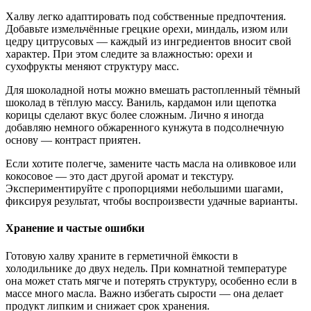
Халву легко адаптировать под собственные предпочтения.
Добавьте измельчённые грецкие орехи, миндаль, изюм или
цедру цитрусовых — каждый из ингредиентов вносит свой
характер. При этом следите за влажностью: орехи и
сухофрукты меняют структуру масс.
Для шоколадной ноты можно вмешать растопленный тёмный
шоколад в тёплую массу. Ваниль, кардамон или щепотка
корицы сделают вкус более сложным. Лично я иногда
добавляю немного обжаренного кунжута в подсолнечную
основу — контраст приятен.
Если хотите полегче, замените часть масла на оливковое или
кокосовое — это даст другой аромат и текстуру.
Экспериментируйте с пропорциями небольшими шагами,
фиксируя результат, чтобы воспроизвести удачные варианты.
Хранение и частые ошибки
Готовую халву храните в герметичной ёмкости в
холодильнике до двух недель. При комнатной температуре
она может стать мягче и потерять структуру, особенно если в
массе много масла. Важно избегать сырости — она делает
продукт липким и снижает срок хранения.