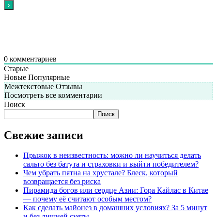
0
комментариев
Старые
Новые
Популярные
Межтекстовые Отзывы
Посмотреть все комментарии
Поиск
Поиск
Свежие записи
Прыжок в неизвестность: можно ли научиться делать
сальто без батута и страховки и выйти победителем?
Чем убрать пятна на хрустале? Блеск, который
возвращается без риска
Пирамида богов или сердце Азии: Гора Кайлас в Китае
— почему её считают особым местом?
Как сделать майонез в домашних условиях? За 5 минут
и без лишней суеты