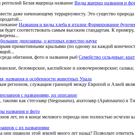
Виды ящериц названия и фот
о завести даже начинающему террариумисту. Это существо приро
родатой...
Названия и виды хлеба в италии Формирование булоче
я будет соответствовать самым высоким стандартам. К примеру, 
верены...
большие динозавры, о которых известно науке
ырьмя примитивными крыльями (по одному на каждой конечност
ящий...
Семейство сельдевые: крат
еанские, беломорские, каспийские и азовочерноморские; салака;
я, названия и особенности животных Урала
м регионом, служащим границей между Европой и Азией являетс
инозавров с названиями, их описание
акими как стегозавр (Stegosaurus), апатозавр (Apatosaurus) и Ти
ры названия и фото
ов лет, но в конце мелового периода они полностью исчезли ка
завров с их названиями
а они правили этой землей много лет назад? Позвольте ответить