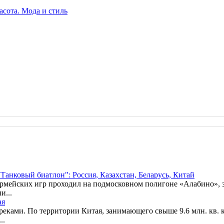
Танковый биатлон": Россия, Казахстан, Беларусь, Китай
рмейских игр проходил на подмосковном полигоне «Алабино», 
и...
ая
еками. По территории Китая, занимающего свыше 9.6 млн. кв. 
..