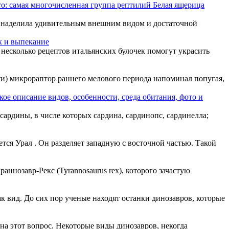
о: самая многочисленная группа рептилий Белая ящерица
да наделила удивительным внешним видом и достаточной
к и выпекание
несколько рецептов итальянских булочек помогут украсить
и) микрораптор раннего мелового периода напоминал попугая,
кое описание видов, особенности, среда обитания, фото и
 сардины, в числе которых сардина, сардинопс, сардинелла;
я Урал . Он разделяет западную с восточной частью. Такой
раннозавр-Рекс (Tyrannosaurus rex), которого зачастую
к вид. До сих пор ученые находят останки динозавров, которые
 на этот вопрос. Некоторые виды динозавров, некогда