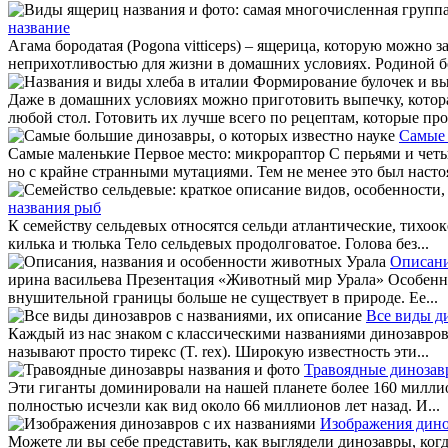
название
Агама бородатая (Pogona vitticeps) – ящерица, которую можн
неприхотливостью для жизни в домашних условиях. Родиной бо
Даже в домашних условиях можно приготовить выпечку, котора
любой стол. Готовить их лучше всего по рецептам, которые про
Самые 
Самые маленькие Первое место: микрораптор С перьями и чет
но с крайне странными мутациями. Тем не менее это был насто
названия рыб
К семейству сельдевых относятся сельди атлантические, тихоок
килька и тюлька Тело сельдевых продолговатое. Голова без...
Описани
ирина васильева Презентация «Животный мир Урала» Особенны
внушительной границы больше не существует в природе. Ее...
Все виды д
Каждый из нас знаком с классическими названиями динозавров, т
называют просто тирекс (T. rex). Широкую известность эти...
Травоядные динозав
Эти гиганты доминировали на нашей планете более 160 миллион
полностью исчезли как вид около 66 миллионов лет назад. И...
Изображения дино
Можете ли вы себе представить, как выглядели динозавры, когд