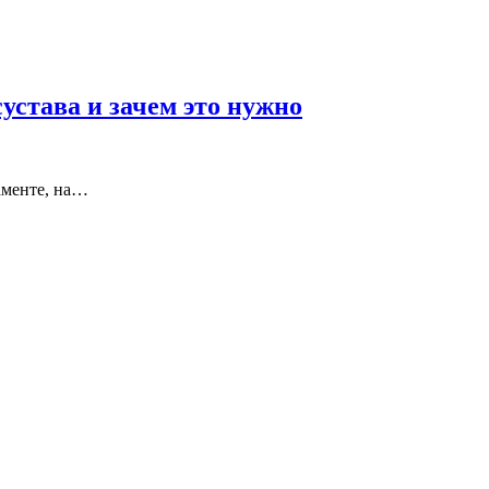
става и зачем это нужно
даменте, на…