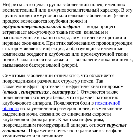
Нефриты - это целая группа заболеваний почек, имеющих
воспалительный или иммуновоспалительный характер. В эту
группу входят иммуновоспалительные заболевания: (если в
процесс вовлекаются клубочки почек) и
тубулоинтерстициальный нефрит
— когда процесс
затрагивает межуточную ткань почек, канальцы и
расположенные в ткани сосуды, лимфатические протоки и
нервные окончания. При этих заболеваниях провоцирующим
фактором является инфекция, а образующиеся иммунные
комплексы оседают в клубочках или промежуточной ткани
почек. Сюда относится также и — воспаление лоханки почек,
вызываемое бактериальной флорой.
Симптомы заболеваний отличаются, что объясняется
повреждениями различных структур почек. Так,
гломерулонефрит протекает с нефритическим синдромом
(
отеки
,
гипертензия
,
гематурия
). Отмечается также
повышенная экскреция белка, что отражает патологию
клубочкового аппарата. Появляются боли в
поясничной
области
из-за увеличения размеров почек, и уменьшение
выделения мочи, связанное со снижением скорости
клубочковой фильтрации. К частым инфекциям,
повреждающим гломерулярный аппарат, относят
вирусные
гепатиты
. Поражение почек часто развивается на фоне
хронического или активного .