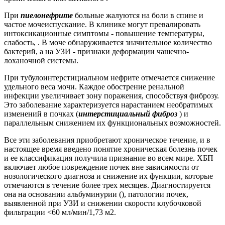
При
пиелонефрите
больные жалуются на боли в спине и
частое мочеиспускание. В клинике могут превалировать
интоксикационные симптомы - повышение температуры,
слабость, . В моче обнаруживается значительное количество
бактерий, а на УЗИ - признаки деформации чашечно-
лоханочной системы.
При тубулоинтерстициальном нефрите отмечается снижение
удельного веса мочи. Каждое обострение ренальной
инфекции увеличивает зону поражения, способствуя фиброзу.
Это заболевание характеризуется нарастанием необратимых
изменений в почках (
интерстициальный фиброз
) и
параллельным снижением их функциональных возможностей.
Все эти заболевания приобретают хроническое течение, и в
настоящее время введено понятие хроническая болезнь почек
и ее классификация получила признание во всем мире. ХБП
включает любое повреждение почек вне зависимости от
нозологического диагноза и снижение их функции, которые
отмечаются в течение более трех месяцев. Диагностируется
она на основании альбуминурии (), патологии почек,
выявленной при УЗИ и снижении скорости клубочковой
фильтрации <60 мл/мин/1,73 м2.