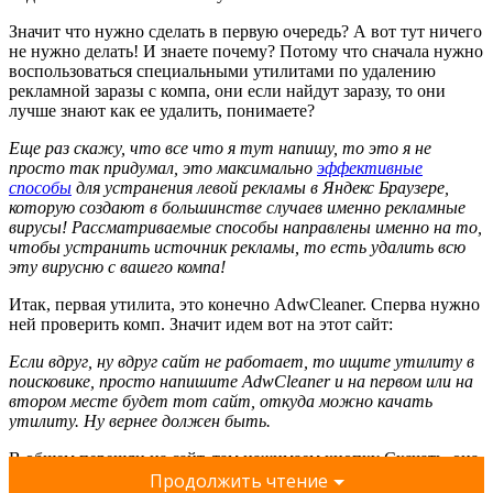
Значит что нужно сделать в первую очередь? А вот тут ничего
не нужно делать! И знаете почему? Потому что сначала нужно
воспользоваться специальными утилитами по удалению
рекламной заразы с компа, они если найдут заразу, то они
лучше знают как ее удалить, понимаете?
Еще раз скажу, что все что я тут напишу, то это я не
просто так придумал, это максимально
эффективные
способы
для устранения левой рекламы в Яндекс Браузере,
которую создают в большинстве случаев именно рекламные
вирусы! Рассматриваемые способы направлены именно на то,
чтобы устранить источник рекламы, то есть удалить всю
эту вирусню с вашего компа!
Итак, первая утилита, это конечно AdwCleaner. Сперва нужно
ней проверить комп. Значит идем вот на этот сайт:
Если вдруг, ну вдруг сайт не работает, то ищите утилиту в
поисковике, просто напишите AdwCleaner и на первом или на
втором месте будет тот сайт, откуда можно качать
утилиту. Ну вернее должен быть.
В общем перешли на сайт, там нажимаем кнопку Скачать, она
такая будет зелененькая:
Продолжить чтение