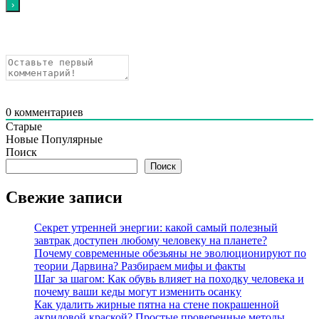
0
комментариев
Старые
Новые
Популярные
Поиск
Поиск
Свежие записи
Секрет утренней энергии: какой самый полезный
завтрак доступен любому человеку на планете?
Почему современные обезьяны не эволюционируют по
теории Дарвина? Разбираем мифы и факты
Шаг за шагом: Как обувь влияет на походку человека и
почему ваши кеды могут изменить осанку
Как удалить жирные пятна на стене покрашенной
акриловой краской? Простые проверенные методы