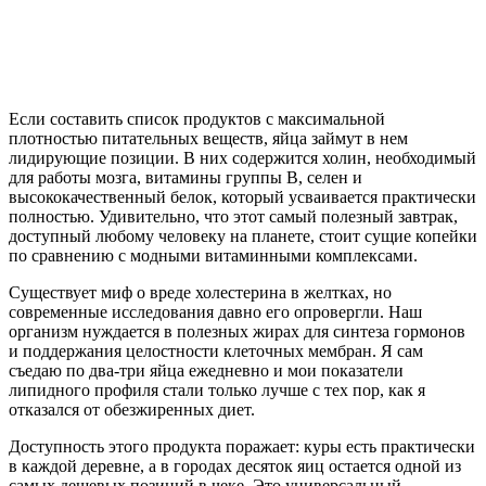
Если составить список продуктов с максимальной
плотностью питательных веществ, яйца займут в нем
лидирующие позиции. В них содержится холин, необходимый
для работы мозга, витамины группы B, селен и
высококачественный белок, который усваивается практически
полностью. Удивительно, что этот самый полезный завтрак,
доступный любому человеку на планете, стоит сущие копейки
по сравнению с модными витаминными комплексами.
Существует миф о вреде холестерина в желтках, но
современные исследования давно его опровергли. Наш
организм нуждается в полезных жирах для синтеза гормонов
и поддержания целостности клеточных мембран. Я сам
съедаю по два-три яйца ежедневно и мои показатели
липидного профиля стали только лучше с тех пор, как я
отказался от обезжиренных диет.
Доступность этого продукта поражает: куры есть практически
в каждой деревне, а в городах десяток яиц остается одной из
самых дешевых позиций в чеке. Это универсальный