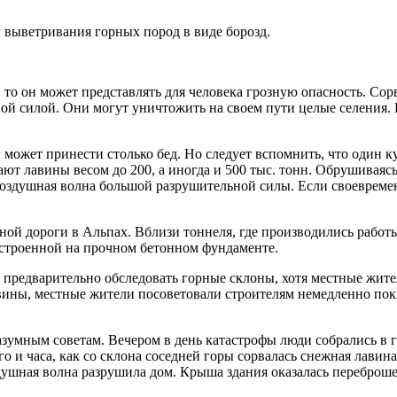
м выветривания горных пород в виде борозд.
, то он может представлять для человека грозную опасность. Со
ной силой. Они могут уничтожить на своем пути целые селения
 может принести столько бед. Но следует вспомнить, что один к
ают лавины весом до 200, а иногда и 500 тыс. тонн. Обрушиваясь
воздушная волна большой разрушительной силы. Если своевремен
ной дороги в Альпах. Вблизи тоннеля, где производились работ
строенной на прочном бетонном фундаменте.
 предварительно обследовать горные склоны, хотя местные жите
авины, местные жители посоветовали строителям немедленно пок
азумным советам. Вечером в день катастрофы люди собрались в 
о и часа, как со склона соседней горы сорвалась снежная лавина
душная волна разрушила дом. Крыша здания оказалась переброш