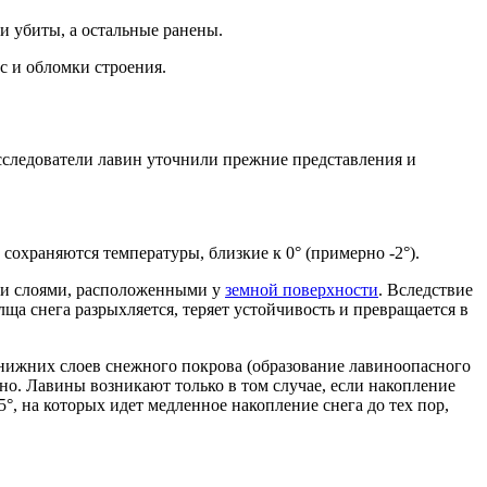
и убиты, а остальные ранены.
с и обломки строения.
сследователи лавин уточнили прежние представления и
 сохраняются температуры, близкие к 0° (примерно -2°).
а и слоями, расположенными у
земной поверхности
. Вследствие
ща снега разрыхляется, теряет устойчивость и превращается в
нижних слоев снежного покрова (образование лавиноопасного
чно. Лавины возникают только в том случае, если накопление
5°, на которых идет медленное накопление снега до тех пор,