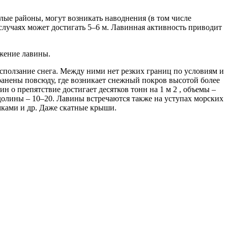
лые районы, могут возникать наводнения (в том числе
лучаях может достигать 5–6 м. Лавинная активность приводит
ижение лавины.
ползание снега. Между ними нет резких границ по условиям и
анены повсюду, где возникает снежный покров высотой более
ин о препятствие достигает десятков тонн на 1 м 2 , объемы –
долины – 10–20. Лавины встречаются также на уступах морских
мками и др. Даже скатные крыши.