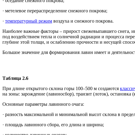
· оседание снежного покрова;
· метелевое перераспределение снежного покрова;
·
температурный режим
воздуха и снежного покрова.
Наиболее важные факторы – прирост свежевыпавшего снега, инт
под воздействием тепла и солнечной радиации и процесса пе
глубине этой толщи, и ослаблению прочности и несущей спосо
Большое значение для формирования лавин имеет и деятельност
Таблица 2.6
При длине открытого склона горы 100–500 м создаются
класси
на зоны: зарождение (лавиносбор), транзит (лоток), остановка 
Основные параметры лавинного очага:
· разность максимальной и минимальной высот склона в предел
· площадь лавинного сбора, его длина и ширина;
· количество лавинных очагов;