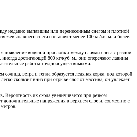
между недавно выпавшим или перенесенным снегом и плотной
вежевыпавшего снега составляет менее 100 кг/кв. м. и более.
я появление водяной прослойки между слоями снега с разной
, иногда достигающей 800 кг/куб. м., они опережают лавины
 спасательные работы трудноосуществимыми.
 солнца, ветра и тепла образуется ледяная корка, под которой
егко скользит вниз при отрыве слоя от массива, он увлекает
. Вероятность их схода увеличивается при резком
т дополнительные напряжения в верхнем слое и, совместно с
 метров.