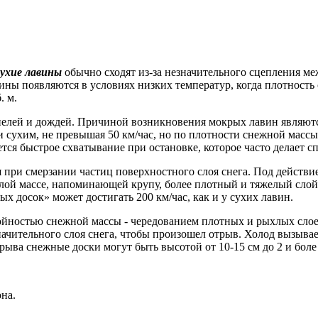
ухие лавины
обычно сходят из-за незначительного сцепления 
ны появляются в условиях низких температур, когда плотность с
. м.
епелей и дождей. Причиной возникновения мокрых лавин являютс
 сухим, не превышая 50 км/час, но по плотности снежной массы
ется быстрое схватывание при остановке, которое часто делает
 при смерзании частиц поверхностного слоя снега. Под действием
ой массе, напоминающей крупу, более плотный и тяжелый слой л
х досок» может достигать 200 км/час, как и у сухих лавин.
йностью снежной массы - чередованием плотных и рыхлых слоев
чительного слоя снега, чтобы произошел отрыв. Холод вызывае
рыва снежные доски могут быть высотой от 10-15 см до 2 и боле
на.