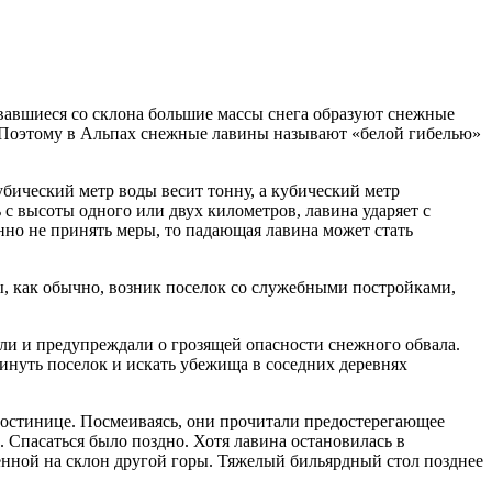
рвавшиеся со склона большие массы снега образуют снежные
. Поэтому в Альпах снежные лавины называют «белой гибелью»
убический метр воды весит тонну, а кубический метр
 с высоты одного или двух километров, лавина ударяет с
но не принять меры, то падающая лавина может стать
ы, как обычно, возник поселок со служебными постройками,
ли и предупреждали о грозящей опасности снежного обвала.
инуть поселок и искать убежища в соседних деревнях
гостинице. Посмеиваясь, они прочитали предостерегающее
. Спасаться было поздно. Хотя лавина остановилась в
енной на склон другой горы. Тяжелый бильярдный стол позднее