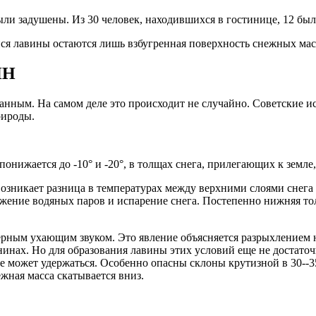
ли задушены. Из 30 человек, находившихся в гостинице, 12 был
йся лавины остаются лишь взбугренная поверхность снежных мас
ИН
нным. На самом деле это происходит не случайно. Советские и
рироды.
онижается до -10° и -20°, в толщах снега, прилегающих к земле,
возникает разница в температурах между верхними слоями снег
жение водяных паров и испарение снега. Постепенно нижняя тол
ерным ухающим звуком. Это явление объясняется разрыхлением 
авнинах. Но для образования лавины этих условий еще не достато
 не может удержаться. Особенно опасны склоны крутизной в 30--3
жная масса скатывается вниз.