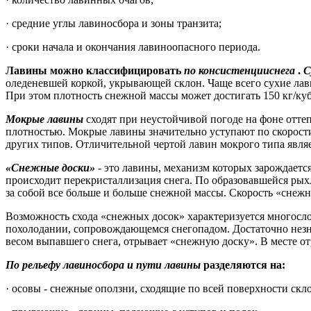
· средние углы лавиносбора и зоны транзита;
· сроки начала и окончания лавиноопасного периода.
Лавины можно классифицировать
по консистенцииснега
.
С
оледеневшей коркой, укрывающей склон. Чаще всего сухие лави
При этом плотность снежной массы может достигать 150 кг/куб
Мокрые лавины
сходят при неустойчивой погоде на фоне отт
плотностью. Мокрые лавины значительно уступают по скорости
других типов. Отличительной чертой лавин мокрого типа явля
«Снежные доски»
- это лавины, механизм которых зарождается
происходит перекристаллизация снега. По образовавшейся рыхл
за собой все больше и больше снежной массы. Скорость «снежны
Возможность схода «снежных досок» характеризуется многосло
похолодании, сопровождающемся снегопадом. Достаточно незна
весом выпавшего снега, отрывает «снежную доску». В месте от
По рельефу лавиносбора и пути лавины
разделяются на:
· осовы - снежные оползни, сходящие по всей поверхности скло