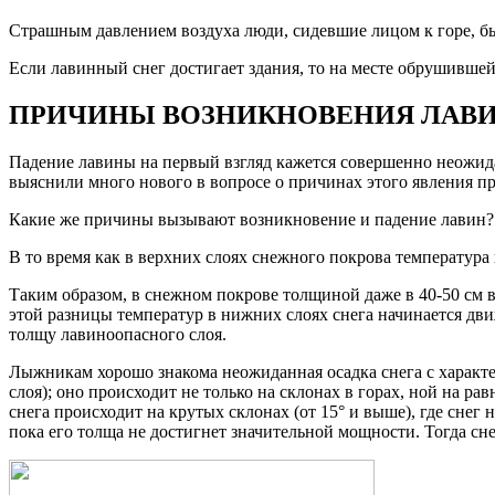
Страшным давлением воздуха люди, сидевшие лицом к горе, бы
Если лавинный снег достигает здания, то на месте обрушивше
ПРИЧИНЫ ВОЗНИКНОВЕНИЯ ЛАВ
Падение лавины на первый взгляд кажется совершенно неожида
выяснили много нового в вопросе о причинах этого явления п
Какие же причины вызывают возникновение и падение лавин?
В то время как в верхних слоях снежного покрова температура п
Таким образом, в снежном покрове толщиной даже в 40-50 см 
этой разницы температур в нижних слоях снега начинается дви
толщу лавиноопасного слоя.
Лыжникам хорошо знакома неожиданная осадка снега с характ
слоя); оно происходит не только на склонах в горах, ной на р
снега происходит на крутых склонах (от 15° и выше), где снег
пока его толща не достигнет значительной мощности. Тогда сне