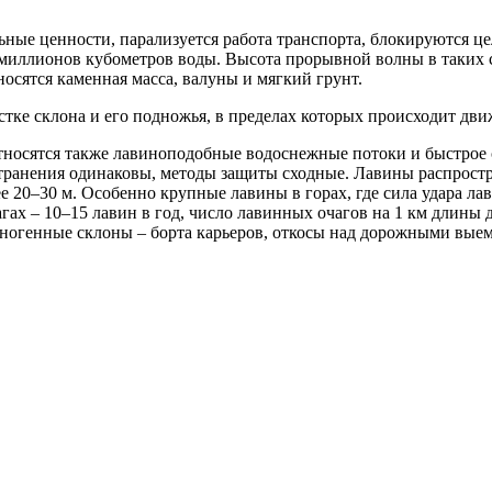
ьные ценности, парализуется работа транспорта, блокируются це
миллионов кубометров воды. Высота прорывной волны в таких с
носятся каменная масса, валуны и мягкий грунт.
астке склона и его подножья, в пределах которых происходит дв
осятся также лавиноподобные водоснежные потоки и быстрое с
транения одинаковы, методы защиты сходные. Лавины распростр
е 20–30 м. Особенно крупные лавины в горах, где сила удара лав
ах – 10–15 лавин в год, число лавинных очагов на 1 км длины 
хногенные склоны – борта карьеров, откосы над дорожными вые