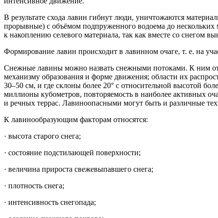
интенсивное движение.
В результате схода лавин гибнут люди, уничтожаются материал
прорывные) с объёмом подпруженного водоема до нескольких 
к накоплению селевого материала, так как вместе со снегом вы
Формирование лавин происходит в лавинном очаге, т. е. на уч
Снежные лавины можно назвать снежными потоками. К ним отн
механизму образования и форме движения; области их распрос
30–50 см, и где склоны более 20° с относительной высотой боле
миллионы кубометров, повторяемость в наиболее активных очаг
и речных террас. Лавиноопасными могут быть и различные те
К лавинообразующим факторам относятся:
· высота старого снега;
· состояние подстилающей поверхности;
· величина прироста свежевыпавшего снега;
· плотность снега;
· интенсивность снегопада;