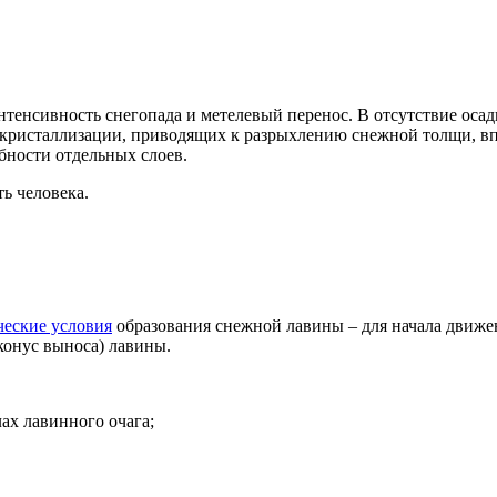
енсивность снегопада и метелевый перенос. В отсутствие осадк
рекристаллизации, приводящих к разрыхлению снежной толщи, в
бности отдельных слоев.
ь человека.
ческие условия
образования снежной лавины – для начала движе
(конус выноса) лавины.
ах лавинного очага;