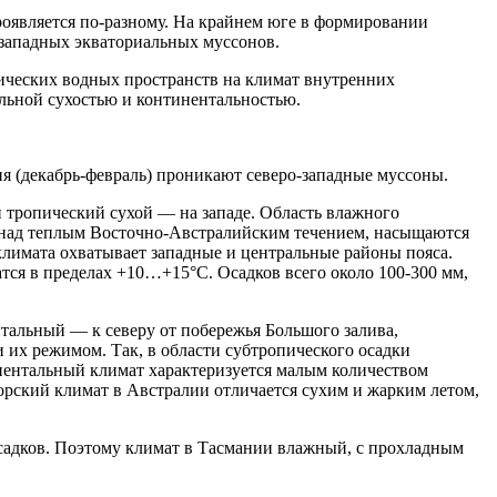
роявляется по-разному. На крайнем юге в формировании
-западных экваториальных муссонов.
ических водных пространств на климат внутренних
ельной сухостью и континентальностью.
я (декабрь-февраль) проникают северо-западные муссоны.
и тропический сухой — на западе. Область влажного
 над теплым Восточно-Австралийским течением, насыщаются
 климата охватывает западные и центральные районы пояса.
тся в пределах +10…+15°С. Осадков всего около 100-300 мм,
тальный — к северу от побережья Большого залива,
 их режимом. Так, в области субтропического осадки
инентальный климат характеризуется малым количеством
орский климат в Австралии отличается сухим и жарким летом,
садков. Поэтому климат в Тасмании влажный, с прохладным