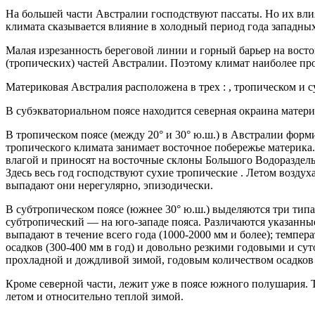
На большей части Австралии господствуют пассаты. Но их вли
климата сказывается влияние в холодный период года западны
Малая изрезанность береговой линии и горный барьер на вост
(тропических) частей Австралии. Поэтому климат наиболее про
Материковая Австралия расположена в трех : , тропическом и 
В субэкваториальном поясе находится северная окраина матер
В тропическом поясе (между 20° и 30° ю.ш.) в Австралии фор
тропического климата занимает восточное побережье материка
влагой и приносят на восточные склоны Большого Водораздельн
Здесь весь год господствуют сухие тропические . Летом возд
выпадают они нерегулярно, эпизодически.
В субтропическом поясе (южнее 30° ю.ш.) выделяются три тип
субтропический — на юго-западе пояса. Различаются указанны
выпадают в течение всего года (1000-2000 мм и более); темп
осадков (300-400 мм в год) и довольно резкими годовыми и с
прохладной и дождливой зимой, годовым количеством осадков 
Кроме северной части, лежит уже в поясе южного полушария. 
летом и относительно теплой зимой.