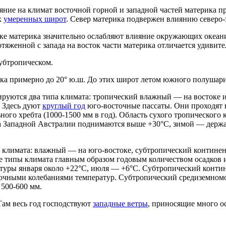
яние на климат восточной горной и западной частей материка п
х
умеренных широт
. Север материка подвержен влиянию северо
оке материка значительно ослабляют влияние окружающих океан
тяженной с запада на восток части материка отличается удивит
субтропическом.
ика примерно до 20° ю.ш. До этих широт летом южного полушари
мируются два типа климата: тропический влажный — на востоке 
. Здесь дуют
круглый год
юго-восточные пассаты. Они проходят
ого хребта (1000-1500 мм в год). Область сухого тропического
уха Западной Австралии поднимаются выше +30°С, зимой — держа
а климата: влажный — на юго-востоке, субтропический континен
е типы климата главным образом годовым количеством осадков и
ературы января около +22°С, июля — +6°С. Субтропический конт
уточными колебаниями температур. Субтропический средиземном
500-600 мм.
Там весь год господствуют
западные ветры
, приносящие много о