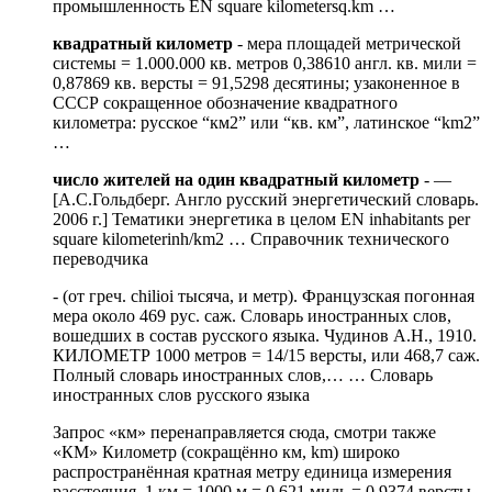
промышленность EN square kilometersq.km …
квадратный километр
- мера площадей метрической
системы = 1.000.000 кв. метров 0,38610 англ. кв. мили =
0,87869 кв. версты = 91,5298 десятины; узаконенное в
СССР сокращенное обозначение квадратного
километра: русское “км2” или “кв. км”, латинское “km2”
…
число жителей на один квадратный километр
- —
[А.С.Гольдберг. Англо русский энергетический словарь.
2006 г.] Тематики энергетика в целом EN inhabitants per
square kilometerinh/km2 …
Справочник технического
переводчика
- (от греч. chilioi тысяча, и метр). Французская погонная
мера около 469 рус. саж. Словарь иностранных слов,
вошедших в состав русского языка. Чудинов А.Н., 1910.
КИЛОМЕТР 1000 метров = 14/15 версты, или 468,7 саж.
Полный словарь иностранных слов,… …
Словарь
иностранных слов русского языка
Запрос «км» перенаправляется сюда, смотри также
«КМ» Километр (сокращённо км, km) широко
распространённая кратная метру единица измерения
расстояния. 1 км = 1000 м = 0,621 миль = 0,9374 версты