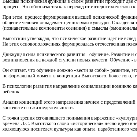
Высшая психическая функция в своем развитии проходит две с
процесс. Это обозначается как переход от интерпсихического к
При этом, процесс формирования высшей психической функции 
общение человек овладевает ценностями культуры. Овладевая 
(познавательные компоненты сознания) и смыслы (эмоциональ
Выготский утверждал, что психическое развитие идет не вслед
На этих основоположениях формировалась отечественная псих
Движущая сила психического развития - обучение. Развитие и 
возникновения на каждой ступени новых качеств. Обучение - 
Он считает, что обучение должно «вести за собой» развитие, э
не формальный момент в концепции Выготского. Более того, пу
В психологии развития направление социализации возникло как
ребенок.
Анализ концепций этого направления начнем с представлений 
контексте его жизнедеятельности.
С точки зрения сегодняшнего понимания выражение «культурно
времена Л.С. Выготского слово «историческая» несло идею вне
являющуюся носителем культуры как опыта, наработанного чел