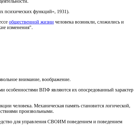
деятельности.
х психических функций», 1931).
ессе
общественной жизни
человека возникли, сложились и
кие изменения".
извольное внимание, воображение.
и особенностями ВПФ являются их опосредованный характер
нкции человека. Механическая память становится логической,
йствиями произвольными.
средство для управления СВОИМ поведением и поведением