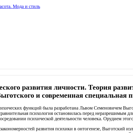
ского развития личности. Теория развит
Выготского и современная специальная 
ихических функций была разработана Львом Семеновичем Выготс
 сравнительная психология остановилась перед неразрешимым дл
осредовании психической деятельности человека. Орудием этого 
акономерностей развития психики в онтогенезе, Выготский изл