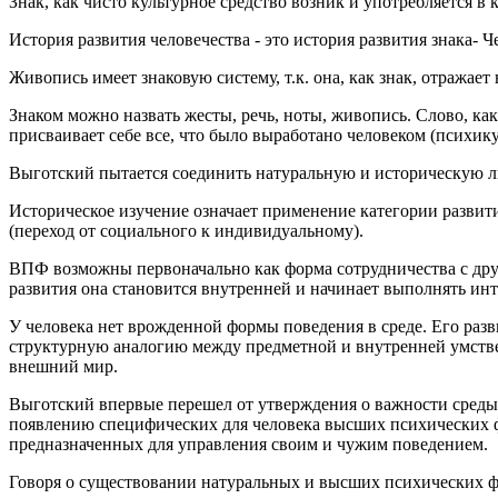
Знак, как чисто культурное средство возник и употребляется в к
История развития человечества - это история развития знака- 
Живопись имеет знаковую систему, т.к. она, как знак, отражае
Знаком можно назвать жесты, речь, ноты, живопись. Слово, ка
присваивает себе все, что было выработано человеком (психик
Выготский пытается соединить натуральную и историческую 
Историческое изучение означает применение категории развити
(переход от социального к индивидуальному).
ВПФ возможны первоначально как форма сотрудничества с друг
развития она становится внутренней и начинает выполнять и
У человека нет врожденной формы поведения в среде. Его раз
структурную аналогию между предметной и внутренней умстве
внешний мир.
Выготский впервые перешел от утверждения о важности среды 
появлению специфических для человека высших психических ф
предназначенных для управления своим и чужим поведением.
Говоря о существовании натуральных и высших психических ф