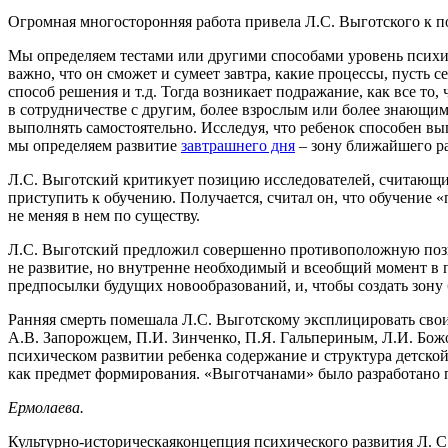
Огромная многосторонняя работа привела Л.С. Выготского к п
Мы определяем тестами или другими способами уровень психиче
важно, что он сможет и сумеет завтра, какие процессы, пусть 
способ решения и т.д. Тогда возникает подражание, как все то
в сотрудничестве с другим, более взрослым или более знающим 
выполнять самостоятельно. Исследуя, что ребенок способен вы
мы определяем развитие
завтрашнего дня
– зону ближайшего ра
Л.С. Выготский критикует позицию исследователей, считающих
приступить к обучению. Получается, считал он, что обучение «п
не меняя в нем по существу.
Л.С. Выготский предложил совершенно противоположную позици
не развитие, но внутренне необходимый и всеобщий момент в п
предпосылки будущих новообразований, и, чтобы создать зону
Ранняя смерть помешала Л.С. Выготскому эксплицировать свои 
А.В. Запорожцем, П.И. Зинченко, П.Я. Гальпериным, Л.И. Божо
психическом развитии ребенка содержание и структура детской
как предмет формирования. «Выготчанами» было разработано 
Ермолаева.
Культурно-историческаяконцепция психического развития Л. С