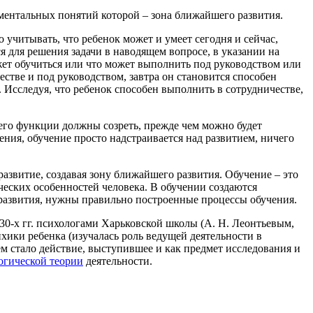
ментальных понятий которой – зона ближайшего развития.
учитывать, что ребенок может и умеет сегодня и сейчас,
я для решения задачи в наводящем вопросе, в указании на
ожет обучиться или что может выполнить под руководством или
естве и под руководством, завтра он становится способен
 Исследуя, что ребенок способен выполнить в сотрудничестве,
его функции должны созреть, прежде чем можно будет
чения, обучение просто надстраивается над развитием, ничего
звитие, создавая зону ближайшего развития. Обучение – это
ческих особенностей человека. В обучении создаются
 развития, нужны правильно построенные процессы обучения.
30-х гг. психологами Харьковской школы (А. Н. Леонтьевым,
хики ребенка (изучалась роль ведущей деятельности в
ем стало действие, выступившее и как предмет исследования и
огической теории
деятельности.