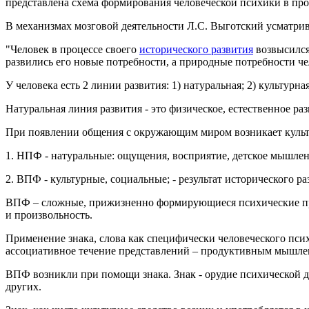
представлена схема формирования человеческой психики в проц
В механизмах мозговой деятельности Л.С. Выготский усматри
"Человек в процессе своего
исторического развития
возвысился
развились его новые потребности, а природные потребности че
У человека есть 2 линии развития: 1) натуральная; 2) культурна
Натуральная линия развития - это физическое, естественное ра
При появлении общения с окружающим миром возникает культ
1. НПФ - натуральные: ощущения, восприятие, детское мышлен
2. ВПФ - культурные, социальные; - результат исторического р
ВПФ – сложные, прижизненно формирующиеся психические пр
и произвольность.
Применение знака, слова как специфически человеческого пси
ассоциативное течение представлений – продуктивным мышле
ВПФ возникли при помощи знака. Знак - орудие психической 
других.