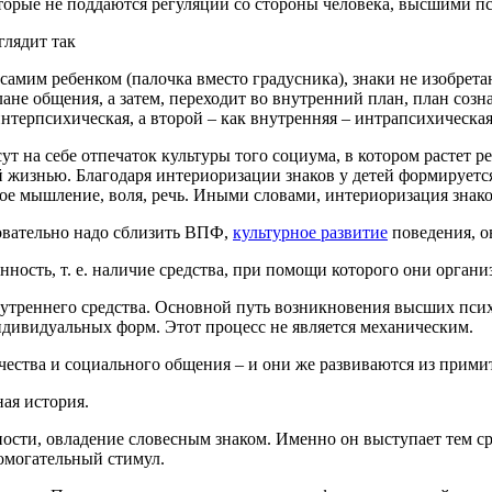
оторые не поддаются регуляции со стороны человека, высшими 
глядит так
 самим ребенком (палочка вместо градусника), знаки не изобрет
лане общения, а затем, переходит во внутренний план, план соз
нтерпсихическая, а второй – как внутренняя – интрапсихическая
ут на себе отпечаток культуры того социума, в котором растет 
й жизнью. Благодаря интериоризации знаков у детей формируетс
кое мышление, воля, речь. Иными словами, интериоризация знако
овательно надо сблизить ВПФ,
культурное развитие
поведения, о
ность, т. е. наличие средства, при помощи которого они органи
треннего средства. Основной путь возникновения высших псих
дивидуальных форм. Этот процесс не является механическим.
ества и социального общения – и они же развиваются из прими
ая история.
сти, овладение словесным знаком. Именно он выступает тем сре
омогательный стимул.