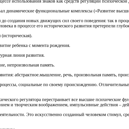
ессе использования знаков как средств регуляции психической 
вал динамические функциональные комплексы («Развитие высши
 до создания новых движущих сил своего поведения: так в проц
ловека в процессе его исторического развития претерпели глубо
я (историческая).
звитие ребенка с момента рождения.
урная линия развития.
ие, непроизвольная память.
азвития: абстрактное.мышление, речь, произвольная память, про
оцессы, социальные по своему происхождению. Отличительным
хического регулятора перестраивает все высшие психические фу
нием и творческим воображением, импульсивные действия – де
деятельности. Это искусственно созданный человеком стимул, 