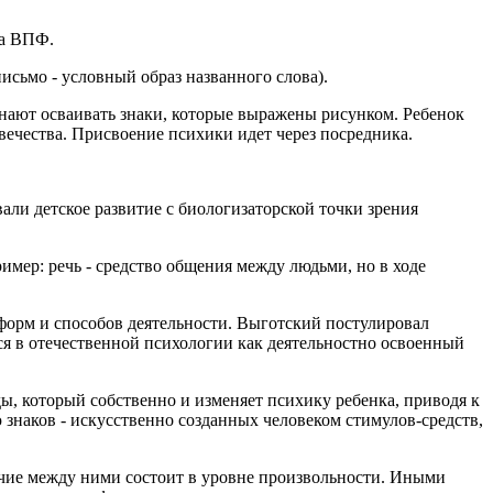
та ВПФ.
исьмо - условный образ названного слова).
чинают осваивать знаки, которые выражены рисунком. Ребенок
вечества. Присвоение психики идет через посредника.
али детское развитие с биологизаторской точки зрения
мер: речь - средство общения между людьми, но в ходе
форм и способов деятельности. Выготский постулировал
я в отечественной психологии как деятельностно освоенный
, который собственно и изменяет психику ребенка, приводя к
наков - искусственно созданных человеком стимулов-средств,
ичие между ними состоит в уровне произвольности. Иными