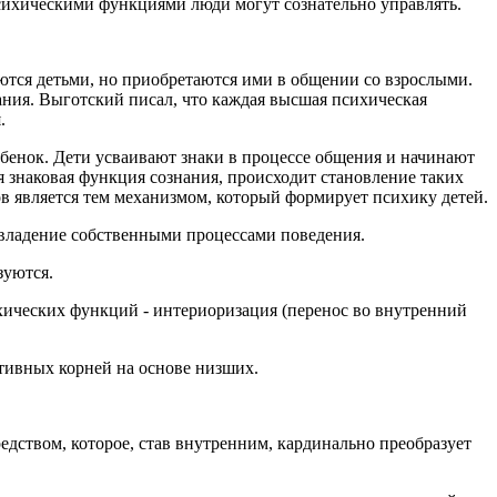
психическими функциями люди могут сознательно управлять.
аются детьми, но приобретаются ими в общении со взрослыми.
нания. Выготский писал, что каждая высшая психическая
.
ребенок. Дети усваивают знаки в процессе общения и начинают
я знаковая функция сознания, происходит становление таких
в является тем механизмом, который формирует психику детей.
владение собственными процессами поведения.
зуются.
ических функций - интериоризация (перенос во внутренний
тивных корней на основе низших.
дством, которое, став внутренним, кардинально преобразует