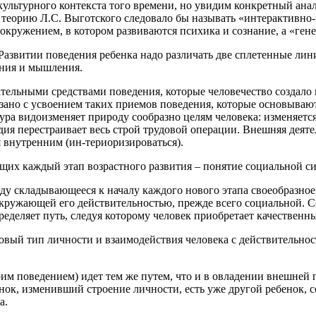
культурного контекста того времени, но увидим конкретный ан
, теорию Л.С. Выготского следовало бы называть «интерактивно-
окружением, в котором развиваются психика и сознание, а «гене
Развитии поведения ребенка надо различать две сплетенные лини
ения и мышления.
тельными средствами поведения, которые человечество создало 
вязано с усвоением таких приемов поведения, которые основывают
ра видоизменяет природу сообразно целям человека: изменяется 
дия перестраивает весь строй трудовой операции. Внешняя деят
 внутренним (ин-териоризироваться).
щих каждый этап возрастного развития – понятие социальной си
у складывающееся к началу каждого нового этапа своеобразное,
кружающей его действительностью, прежде всего социальной. С
еделяет путь, следуя которому человек приобретает качественны
овый тип личности и взаимодействия человека с действительнос
им поведением) идет тем же путем, что и в овладении внешней пр
ок, изменивший строение личности, есть уже другой ребенок, с
а.