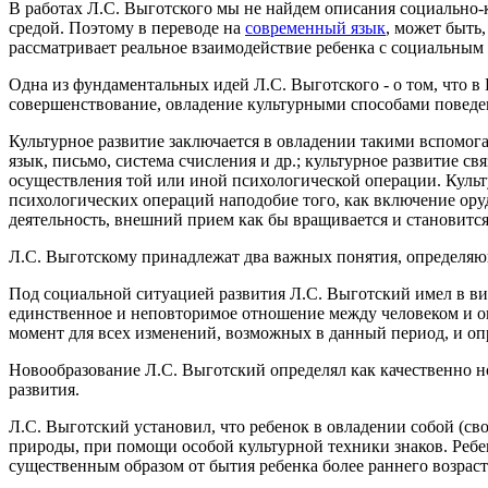
В работах Л.С. Выготского мы не найдем описания социально-
средой. Поэтому в переводе на
современный язык
, может быть
рассматривает реальное взаимодействие ребенка с социальным 
Одна из фундаментальных идей Л.С. Выготского - о том, что в 
совершенствование, овладение культурными способами повед
Культурное развитие заключается в овладении такими вспомога
язык, письмо, система счисления и др.; культурное развитие с
осуществления той или иной психологической операции. Культу
психологических операций наподобие того, как включение ору
деятельность, внешний прием как бы вращивается и становится
Л.С. Выготскому принадлежат два важных понятия, определяю­
Под социальной ситуацией развития Л.С. Выготский имел в вид
единственное и неповторимое отношение между человеком и о
момент для всех изменений, возможных в данный период, и опр
Новообразование Л.С. Выготский определял как качественно н
развития.
Л.С. Выготский установил, что ребенок в овладении собой (сво
природы, при помощи особой культурной техники знаков. Ребен
существенным образом от бытия ребенка более раннего возраст