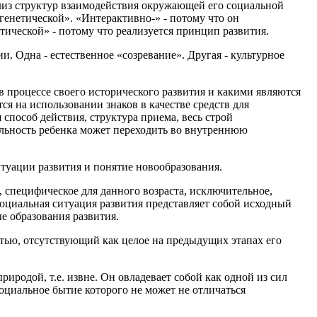
ализ структур взаимодействия окружающей его социальной
генетической». «Интерактивно-» - потому что он
тической» - потому что реализуется принцип развития.
и. Одна - естественное «созревание». Другая - культурное
в процессе своего исторического развития и какими являются
ся на использовании знаков в качестве средств для
способ действия, структура приема, весь строй
ельность ребенка может переходить во внутреннюю
туации развития и понятие новообразования.
 специфическое для данного возраста, исключительное,
оциальная ситуация развития представляет собой исходный
е образования развития.
тью, отсутствующий как целое на предыдущих этапах его
иродой, т.е. извне. Он овладевает собой как одной из сил
оциальное бытие которого не может не отличаться