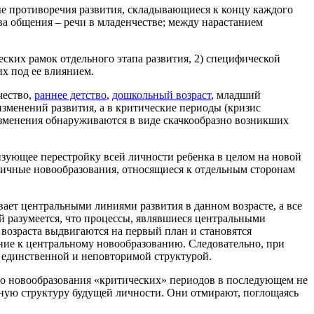
е противоречия развития, складывающиеся к концу каждого
а общения – речи в младенчестве; между нарастанием
еских рамок отдельного этапа развития, 2) специфической
х под ее влиянием.
чество,
раннее детство
,
дошкольный возраст
, младший
зменений развития, а в критические периоды (кризис
и изменения обнаруживаются в виде скачкообразно возникших
ризующее перестройку всей личности ребенка в целом на новой
стичные новообразования, относящиеся к отдельным сторонам
ает центральными линиями развития в данном возрасте, а все
й разумеется, что процессы, являвшиеся центральными
возраста выдвигаются на первый план и становятся
ение к центральному новообразованию. Следовательно, при
о, единственной и неповторимой структурой.
то новообразования «критических» периодов в последующем не
льную структуру будущей личности. Они отмирают, поглощаясь