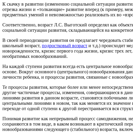
К скачку в развитии (изменению социальной ситуации развит
отрезка жизни и «толкающие» развитие вперед (к примеру, ме
предметных умений и невозможностью реализовать их во «взрос
Соответственно, возраст Л.С. Выготский определял как объект
социальной ситуации развития, складывающейся на конкретном
В своей периодизации развития он предлагает чередовать стаб
школьный возраст,
подростковый возраст
и т.д.) происходит м
новорожденности, кризис первого года жизни, кризис трех лет,
необратимых новообразований.
На каждой ступени развития всегда есть центральное новообра
основе. Вокруг основного (центрального) новообразования да
личности ребенка, и процессы развития, связанные с новообр
Те процессы развития, которые более или менее непосредствен
другие частичные процессы, изменения, совершающиеся в данн
линиями развития в данном возрасте, становятся побочными л
центральными линиями в новом, так как меняется их значение 
переходе от одной ступени к другой перестраивается вся стру
Понимая развитие как непрерывный процесс самодвижения, неп
сохраняются в том виде, в каком возникают в критический пер
новообразованиями следующего (стабильного) возраста, включая