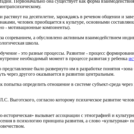
тадии. Первоначально она существует как форма взаимодействи
 интрапсихическому.
растянут на десятилетие, зарождаясь в речевом общении и заве
знаками, человек приобщается к культуре, основными составля
но - мотивационные компоненты).
 за созреванием, а обусловлено активным взаимодействием индив
ологическая школа.
обучение - это разные процессы. Развитие - процесс формирова
внутренне необходимый момент в процессе развитая у ребенка
ис
то представление было развернуто им в разработке понятия «зон
ть через другого оказывается в развитии центральным.
 попытка определить отношение в системе субъект-среда через 
Л.С. Выготского, согласно которому психическое развитие челов
-историческая» вызывает ассоциации с этнографией и культурно
сения в психологию принципа развития, а слово «культурная» п
овечеством.