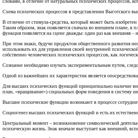
словами, в отличие от натуральных психических процессов, к
Схема психических процессов в представлении Выготского вы
В отличие от стимула-средства, который может быть изобретен
Таким образом, знак появляется сначала во внешнем плане, в п
функция появляется на сцене дважды: один раз как внешняя – и
При этом знаки, будучи продуктом общественного развития нес
использовать их для управления своей внутренней психическо
собственно человеческих психических процессов, как логичес
Сознание необходимо изучать экспериментальным путем, след
Одной из важнейших их характеристик является опосредствован
Для высших психических функций принципиально наличие вну
план, «вращивание») социальных форм поведения в систему ин
Высшие психические функции возникают в процессе сотруднич
Социогенез высших психических функций и есть их естественн
Центральный момент – возникновение символической деятельно
психическую жизнь. Знак вначале выступает как внешний, всп