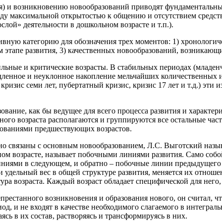
ия) и возникновению новообразований приводят фундаментальны
жду максимальной открытостью к общению и отсутствием средств
лой» деятельности в дошкольном возрасте и т.п.).
ивную категорию для обозначения трех моментов: 1) хронологич
 этапе развития, 3) качественных новообразований, возникающи
ильные и критические возрасты. В стабильных периодах (младен
едленное и неуклонное накопление мельчайших количественных и
 кризис семи лет, пубертатный кризис, кризис 17 лет и т.д.) эт
зование, как бы ведущее для всего процесса развития и характе
нного возраста располагаются и группируются все остальные ча
азованиями предшествующих возрастов.
но связаны с основным новообразованием, Л.С. Выготский назыв
ом возрасте, называет побочными линиями развития. Само собо
иниями в следующем, и обратно – побочные линии предыдущего 
и удельный вес в общей структуре развития, меняется их отнош
ктура возраста. Каждый возраст обладает специфической для нег
рестанного возникновения и образования нового, он считал, ч
иод, и не входят в качестве необходимого слагаемого в интегра
сь в их состав, растворяясь и трансформируясь в них.