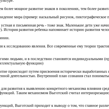
ультуре.
Чем более мощное развитие знаков в поколениях, тем более разви
т видение мира (пример: наскальный рисунок, пиктографическое п
к устная и письменная речь - тоже знак. Маленькие дети уже на
у). История развития ребенка напоминает историю развития чело
линии.
я к исследованию явления. Все современные ему теории трактов
ими людьми, и в последствии становятся индивидуальными (при
нтеллектуальную функцию)
витие происходит путем присвоения исторически выработанных 
нной деятельностью. Внутренний план сознания стал пониматьс
для развития к выявлению конкретного механизма влияния среды
ункций. Таким механизмом Выготский считал интериоризацию з
ункций, Выготский приходит к выводу о том, что главное разл