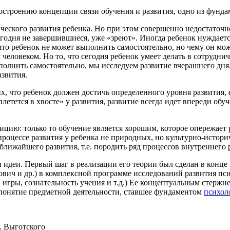
остроению концепции связи обучения и развития, одно из фунда
ского развития ребенка. Но при этом совершенно недостаточно 
сегодня не завершившиеся, уже «зреют». Иногда ребенок нуждаетс
, что ребенок не может выполнить самостоятельно, но чему он м
человеком. Но то, что сегодня ребенок умеет делать в сотруднич
полнить самостоятельно, мы исследуем развитие вчерашнего дня.
звития.
, что ребенок должен достичь определенного уровня развития, 
летется в хвосте» у развития, развитие всегда идет впереди обу
ю: только то обучение является хорошим, которое опережает ра
роцессе развития у ребенка не природных, но культурно-истори
 ближайшего развития, т.е. породить ряд процессов внутреннего
идеи. Первый шаг в реализации его теории был сделан в конце 
вич и др.) в комплексной программе исследований развития пси
 игры, сознательность учения и т.д.) Ее концептуальным стержн
понятие предметной деятельности, ставшее фундаментом
психол
. Выготского