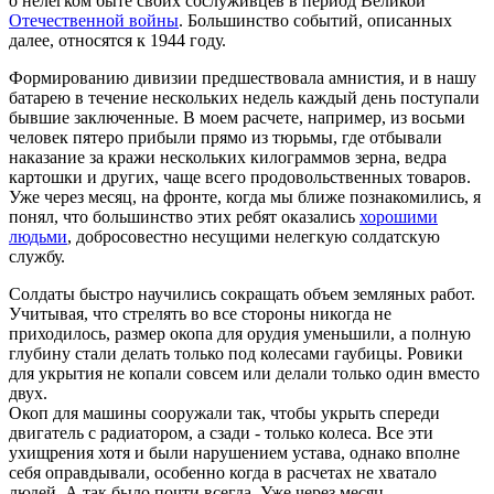
о нелегком быте своих сослуживцев в период Великой
Отечественной войны
. Большинство событий, описанных
далее, относятся к 1944 году.
Формированию дивизии предшествовала амнистия, и в нашу
батарею в течение нескольких недель каждый день поступали
бывшие заключенные. В моем расчете, например, из восьми
человек пятеро прибыли прямо из тюрьмы, где отбывали
наказание за кражи нескольких килограммов зерна, ведра
картошки и других, чаще всего продовольственных товаров.
Уже через месяц, на фронте, когда мы ближе познакомились, я
понял, что большинство этих ребят оказались
хорошими
людьми
, добросовестно несущими нелегкую солдатскую
службу.
Солдаты быстро научились сокращать объем земляных работ.
Учитывая, что стрелять во все стороны никогда не
приходилось, размер окопа для орудия уменьшили, а полную
глубину стали делать только под колесами гаубицы. Ровики
для укрытия не копали совсем или делали только один вместо
двух.
Окоп для машины сооружали так, чтобы укрыть спереди
двигатель с радиатором, а сзади - только колеса. Все эти
ухищрения хотя и были нарушением устава, однако вполне
себя оправдывали, особенно когда в расчетах не хватало
людей. А так было почти всегда. Уже через месяц