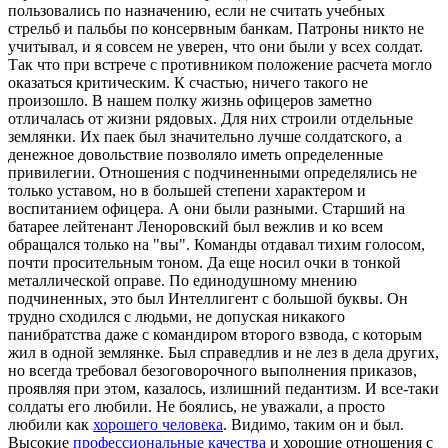
пользовались по назначению, если не считать учебных
стрельб и пальбы по консервным банкам. Патроны никто не
учитывал, и я совсем не уверен, что они были у всех солдат.
Так что при встрече с противником положение расчета могло
оказаться критическим. К счастью, ничего такого не
произошло. В нашем полку жизнь офицеров заметно
отличалась от жизни рядовых. Для них строили отдельные
землянки. Их паек был значительно лучше солдатского, а
денежное довольствие позволяло иметь определенные
привилегии. Отношения с подчиненными определялись не
только уставом, но в большей степени характером и
воспитанием офицера. А они были разными. Старший на
батарее лейтенант Леноровский был вежлив и ко всем
обращался только на "вы". Команды отдавал тихим голосом,
почти просительным тоном. Да еще носил очки в тонкой
металлической оправе. По единодушному мнению
подчиненных, это был Интеллигент с большой буквы. Он
трудно сходился с людьми, не допуская никакого
панибратства даже с командиром второго взвода, с которым
жил в одной землянке. Был справедлив и не лез в дела других,
но всегда требовал безоговорочного выполнения приказов,
проявляя при этом, казалось, излишний педантизм. И все-таки
солдаты его любили. Не боялись, не уважали, а просто
любили как
хорошего человека
. Видимо, таким он и был.
Высокие
профессиональные качества
и хорошие отношения с