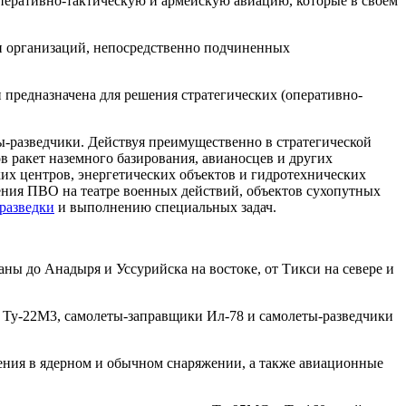
перативно-тактическую и армейскую авиацию, которые в своем
 и организаций, непосредственно подчиненных
 предназначена для решения стратегических (оперативно-
ы-разведчики. Действуя преимущественно в стратегической
 ракет наземного базирования, авианосцев и других
их центров, энергетических объектов и гидротехнических
ния ПВО на театре военных действий, объектов сухопутных
разведки
и выполнению специальных задач.
аны до Анадыря и Уссурийска на востоке, от Тикси на севере и
 Ту-22М3, самолеты-заправщики Ил-78 и самолеты-разведчики
ения в ядерном и обычном снаряжении, а также авиационные