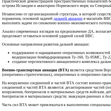
Практической демонстрацией пространственных показателей б
острова Исландия и акваторию Норвежского моря; на Северны
Независимо от организационной структуры, в которой существу
поражения, основной задачей
дальней авиации
в масштабе ВВС 
выполнять задачи по снижению военно-экономического потенц
Анализ современных взглядов на предназначение ДА, возлагаем
продолжает оставаться основной ударной силой ВВС.
Основные направления развития дальней авиации:
поддержание и наращивание оперативных возможностей п
модернизации бомбардировщиков Ту-160, Ту-95МС, Ту-2
создание перспективного авиационного комплекса даль
Военно-транспортная авиация (ВТА)
является средством Ве
(оперативно-стратегических), оперативных и оперативно-такти
На вооружении соединений и частей ВТА состоят военно-тра
соединений и частей ВТА являются: десантирование частей (п
вооружения, боеприпасов и материальных средств войскам, де
боеприпасов и материальных средств; эвакуация раненых и бо
Часть сил ВТА может привлекаться к выполнению специальных