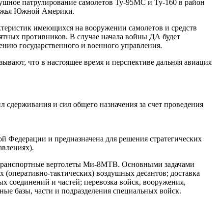
ушное патрулирование самолетов Ту-95МС и Ту-160 в район
режья Южной Америки.
актеристик имеющихся на вооружении самолетов и средств
оятных противников. В случае начала войны ДА будет
нию государственного и военного управления.
ывают, что в настоящее время и перспективе дальняя авиация
 сдерживания и сил общего назначения за счет проведения
 Федерации и предназначена для решения стратегических
авлениях).
 транспортные вертолеты Ми-8МТВ. Основными задачами
х (оперативно-тактических) воздушных десантов; доставка
х соединений и частей; перевозка войск, вооружения,
ные базы, части и подразделения специальных войск.