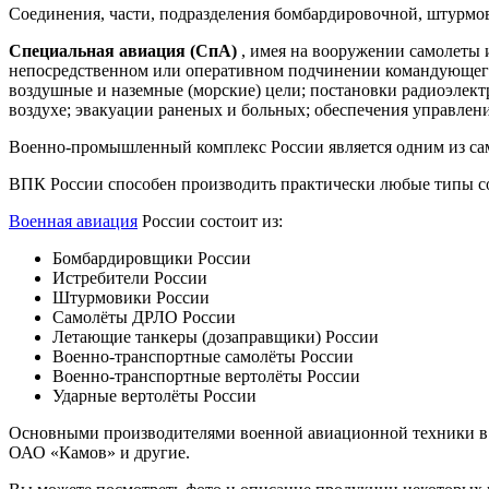
Соединения, части, подразделения бомбардировочной, штурмов
Специальная авиация (СпА)
, имея на вооружении самолеты 
непосредственном или оперативном подчинении командующего
воздушные и наземные (морские) цели; постановки радиоэлект
воздухе; эвакуации раненых и больных; обеспечения управлен
Военно-промышленный комплекс России является одним из самы
ВПК России способен производить практически любые типы со
Военная авиация
России состоит из:
Бомбардировщики России
Истребители России
Штурмовики России
Самолёты ДРЛО России
Летающие танкеры (дозаправщики) России
Военно-транспортные самолёты России
Военно-транспортные вертолёты России
Ударные вертолёты России
Основными производителями военной авиационной техники в
ОАО «Камов» и другие.