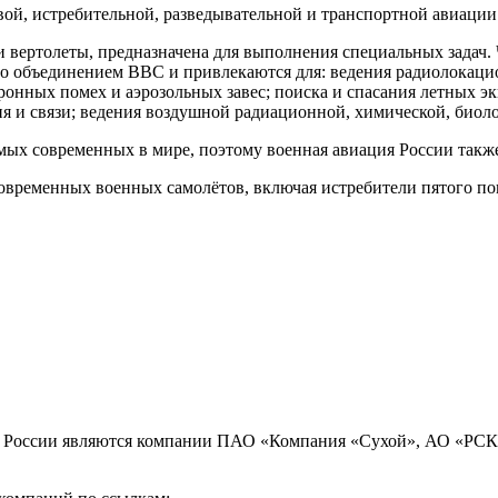
ой, истребительной, разведывательной и транспортной авиации 
и вертолеты, предназначена для выполнения специальных задач.
 объединением ВВС и привлекаются для: ведения радиолокацио
ронных помех и аэрозольных завес; поиска и спасания летных э
ия и связи; ведения воздушной радиационной, химической, биол
х современных в мире, поэтому военная авиация России также 
временных военных самолётов, включая истребители пятого по
 России являются компании ПАО «Компания «Сухой», АО «РСК 