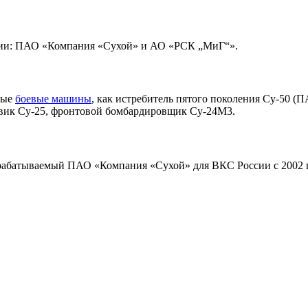
ании: ПАО «Компания «Сухой» и АО «РСК „МиГ“».
ные
боевые машины
, как истребитель пятого поколения Су-50 
мовик Су-25, фронтовой бомбардировщик Су-24М3.
зрабатываемый ПАО «Компания «Сухой» для ВКС России с 2002 г