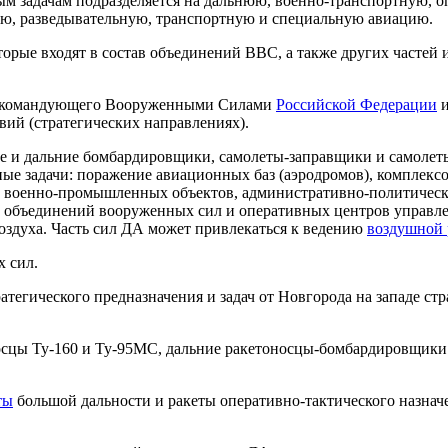
м задачам подразделяется на дальнюю, военно-транспортную, о
ую, разведывательную, транспортную и специальную авиацию.
орые входят в состав объединений ВВС, а также других частей
внокомандующего Вооруженными Силами
Российской Федерации
и
вий (стратегических направлениях).
ие и дальние бомбардировщики, самолеты-заправщики и самолет
е задачи: поражение авиационных баз (аэродромов), комплексов
а, военно-промышленных объектов, административно-политическ
в объединений вооруженных сил и оперативных центров управле
оздуха. Часть сил ДА может привлекаться к ведению
воздушной 
х сил.
тегического предназначения и задач от Новгорода на западе стр
носцы Ту-160 и Ту-95МС, дальние ракетоносцы-бомбардировщики
ты
большой дальности и ракеты оперативно-тактического назнач