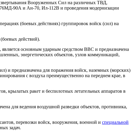
развертывания Вооруженных Сил на различных ТВД,
л-76МД-90А и Ан-70, Ил-112В и проведения модернизации
перациях (боевых действиях) группировок войск (сил) на
 (боевых действий).
и, является основным ударным средством ВВС и предназначена
шленных, энергетических объектов, узлов коммуникаций,
ил) и предназначена для поражения войск, наземных (морских)
минирования с воздуха преимущественно на переднем крае, в
тов, крылатых ракет и беспилотных летательных аппаратов в
ачена для ведения воздушной разведки объектов, противника,
сантов, перевозки войск, вооружения, военной и
специальной
ных задач.