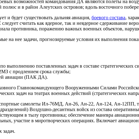
оевых возможностей командования ДА являются полеты на возд
й полюс и в район Алеутских островов; вдоль восточного побе
ет и будет существовать дальняя авиация,
боевого состава
, хар
следует считать как ядерное, так и неядерное сдерживание вер
иала противника, поражению важных военных объектов, наруше
ые на нее задачи, прогнозируемые условия их выполнения показ
о выполнению поставленных задач в составе стратегических сил
2МЗ с продлением срока службы;
ней авиации (ПАК ДА).
рховного Главнокомандующего Вооруженными Силами Российской
ческих задач на театрах военных действий (стратегических напр
нспортные самолеты Ил-76МД, Ан-26, Ан-22, Ан-124, Ан-12ПП,
одразделений) Воздушно-десантных войск из состава оперативны
йствующим в тылу противника; обеспечение маневра авиационны
льных, участие в миротворческих операциях. Включает авиацион
 задач.