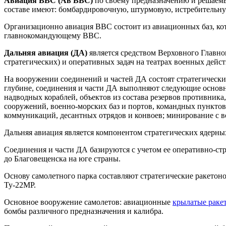
Авиация ВВС (Ав ВВС)
по своему предназначению и решаемы
составе имеют: бомбардировочную, штурмовую, истребительн
Организационно авиация ВВС состоит из авиационных баз, кот
главнокомандующему ВВС.
Дальняя авиация (ДА)
является средством Верховного Гла
стратегических) и оперативных задач на театрах военных дейст
На вооружении соединений и частей ДА состоят стратегическ
глубине, соединения и части ДА выполняют следующие основны
надводных кораблей, объектов из состава резервов противник
сооружений, военно-морских баз и портов, командных пункто
коммуникаций, десантных отрядов и конвоев; минирование с в
Дальняя авиация является компонентом стратегических ядерны
Соединения и части ДА базируются с учетом ее оперативно-стра
до Благовещенска на юге страны.
Основу самолетного парка составляют стратегические ракето
Ту-22МР.
Основное вооружение самолетов: авиационные
крылатые раке
бомбы различного предназначения и калибра.