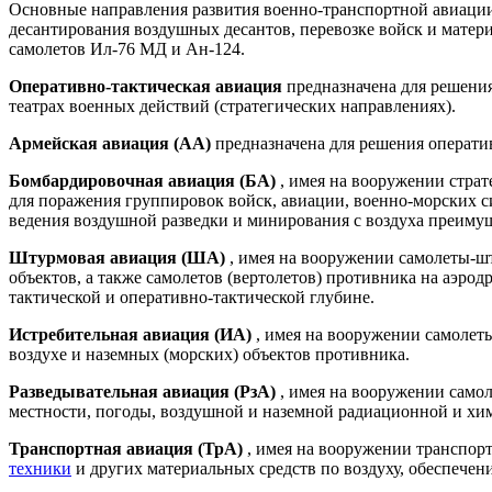
Основные направления развития военно-транспортной авиаци
десантирования воздушных десантов, перевозке войск и матер
самолетов Ил-76 МД и Ан-124.
Оперативно-тактическая авиация
предназначена для решения
театрах военных действий (стратегических направлениях).
Армейская авиация (АА)
предназначена для решения оператив
Бомбардировочная авиация (БА)
, имея на вооружении стра
для поражения группировок войск, авиации, военно-морских 
ведения воздушной разведки и минирования с воздуха преимущ
Штурмовая авиация (ША)
, имея на вооружении самолеты-ш
объектов, а также самолетов (вертолетов) противника на аэро
тактической и оперативно-тактической глубине.
Истребительная авиация (ИА)
, имея на вооружении самолет
воздухе и наземных (морских) объектов противника.
Разведывательная авиация (РзА)
, имея на вооружении само
местности, погоды, воздушной и наземной радиационной и хи
Транспортная авиация (ТрА)
, имея на вооружении транспор
техники
и других материальных средств по воздуху, обеспечен