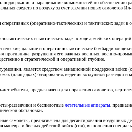
и: поддержание и наращивание возможностей по обеспечению 
иальных средств по воздуху за счет закупки новых самолетов И
 оперативных (оперативно-тактических) и тактических задач в о
но-тактических и тактических задач в ходе армейских операций
тегические, дальние и оперативно-тактические бомбардировщик
сил противника, разрушения его важных военных, военно-промы
ественно в стратегической и оперативной глубине.
турмовики, является средством авиационной поддержки войск (с
дромах (площадках) базирования, ведения воздушной разведки и 
ы-истребители, предназначена для поражения самолетов, вертоле
леты-разведчики и беспилотные
летательные аппараты
, предназн
мической обстановки.
тные самолеты, предназначена для десантирования воздушных де
ия маневра и боевых действий войск (сил), выполнения специаль